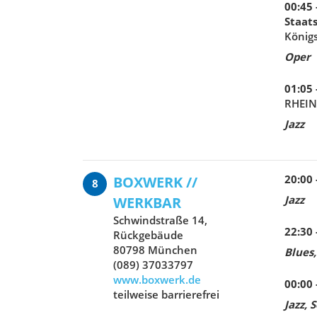
00:45 
Staat
König
Oper
01:05 
RHEIN
Jazz
20:00 
BOXWERK //
8
Jazz
WERKBAR
Schwindstraße 14,
22:30 
Rückgebäude
80798 München
Blues,
(089) 37033797
www.boxwerk.de
00:00 
teilweise barrierefrei
Jazz, 