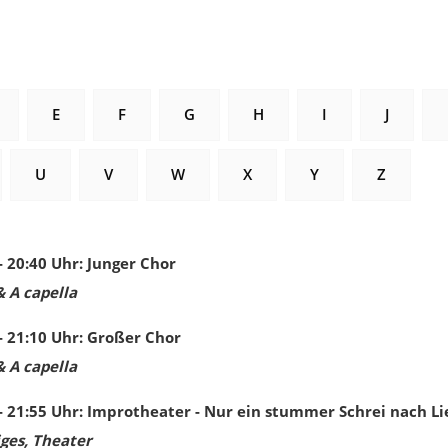
E
F
G
H
I
J
U
V
W
X
Y
Z
- 20:40
Uhr
:
Junger Chor
& A capella
- 21:10
Uhr
:
Großer Chor
& A capella
- 21:55
Uhr
:
Improtheater - Nur ein stummer Schrei nach Li
ges, Theater