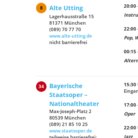
20:00 
Alte Utting
8
Instr
Lagerhausstraße 15
81371 München
22:00 
(089) 70 77 70
www.alte-utting.de
Pop, 
nicht barrierefrei
00:15 
Altern
15:30
Bayerische
34
Eingan
Staatsoper –
Nationaltheater
17:00 
Max-Joseph-Platz 2
Oper
80539 München
(089) 21 85 10 25
22:00
www.staatsoper.de
Jazz
teilweise barrierefrei: