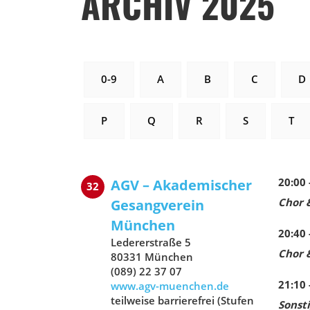
ARCHIV 2025
0-9
A
B
C
D
P
Q
R
S
T
20:00 
AGV – Akademischer
32
Chor 
Gesangverein
München
20:40 
Ledererstraße 5
Chor 
80331 München
(089) 22 37 07
21:10 
www.agv-muenchen.de
teilweise barrierefrei (Stufen
Sonsti