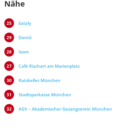
Nähe
25
Eataly
29
Donisl
28
loom
27
Café Rischart am Marienplatz
30
Ratskeller München
31
Stadtsparkasse München
32
AGV – Akademischer Gesangverein München