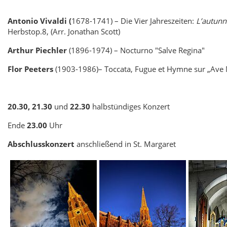
Antonio Vivaldi (
1678-1741) – Die Vier Jahreszeiten:
L’autun
Herbst
op.8, (Arr. Jonathan Scott)
Arthur Piechler
(1896-1974) – Nocturno "Salve Regina"
Flor Peeters
(1903-1986)
– Toccata, Fugue et Hymne sur „Ave M
20.30, 21.30
und
22.30
halbstündiges Konzert
Ende
23.00
Uhr
Abschlusskonzert
anschließend in St. Margaret