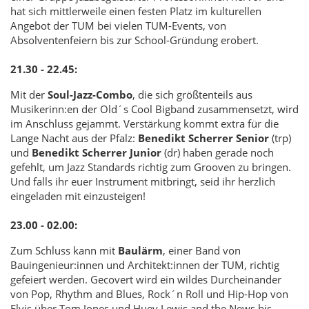
hat sich mittlerweile einen festen Platz im kulturellen
Angebot der TUM bei vielen TUM-Events, von
Absolventenfeiern bis zur School-Gründung erobert.
21.30 - 22.45:
Mit der
Soul-Jazz-Combo
, die sich größtenteils aus
Musikerinn:en der Old´s Cool Bigband zusammensetzt, wird
im Anschluss gejammt. Verstärkung kommt extra für die
Lange Nacht aus der Pfalz:
Benedikt Scherrer Senior
(trp)
und
Benedikt Scherrer Junior
(dr) haben gerade noch
gefehlt, um Jazz Standards richtig zum Grooven zu bringen.
Und falls ihr euer Instrument mitbringt, seid ihr herzlich
eingeladen mit einzusteigen!
23.00 - 02.00:
Zum Schluss kann mit
Baulärm
, einer Band von
Bauingenieur:innen und Architekt:innen der TUM, richtig
gefeiert werden. Gecovert wird ein wildes Durcheinander
von Pop, Rhythm and Blues, Rock´n Roll und Hip-Hop von
Elvis über Tom Jones und Huey Lewis and the News bis