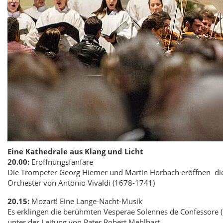
Eine Kathedrale aus Klang und Licht
20.00:
Eröffnungsfanfare
Die Trompeter Georg Hiemer und Martin Horbach eröffnen die
Orchester von Antonio Vivaldi (1678-1741)
20.15:
Mozart! Eine Lange-Nacht-Musik
Es erklingen die berühmten Vesperae Solennes de Confessore (
unter der Leitung von Pater Robert Mehlhart