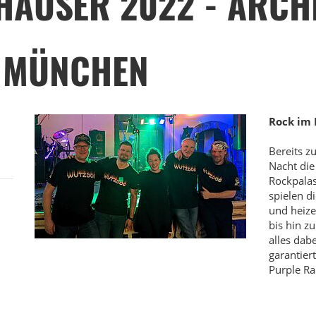
HÄUSER 2022 - ARCH
 MÜNCHEN
Rock im 
Bereits z
Nacht die
Rockpalas
spielen d
und heiz
bis hin z
alles dab
garantier
Purple Ra