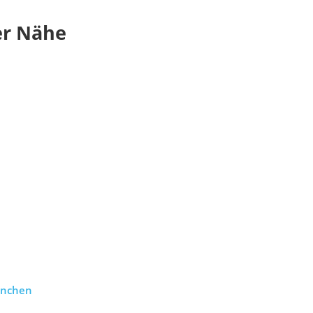
er Nähe
ünchen