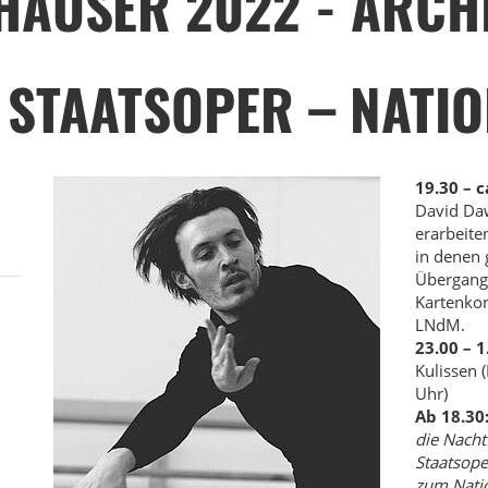
HÄUSER 2022 - ARCH
 STAATSOPER – NATI
19.30 – c
David Da
erarbeite
in denen 
Übergangh
Kartenkon
LNdM.
23.00 – 1
Kulissen 
Uhr)
Ab 18.30
die Nacht
Staatsope
zum Natio