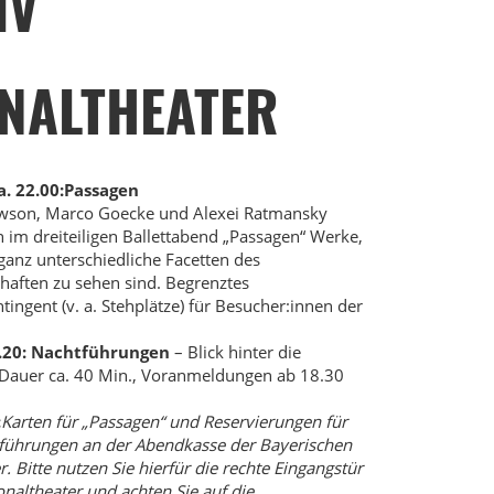
IV
ONALTHEATER
a. 22.00:
Passagen
wson, Marco Goecke und Alexei Ratmansky
n im dreiteiligen Ballettabend „Passagen“ Werke,
ganz unterschiedliche Facetten des
aften zu sehen sind. Begrenztes
tingent (v. a. Stehplätze) für Besucher:innen der
.20:
Nachtführungen
– Blick hinter die
(Dauer ca. 40 Min., Voranmeldungen ab 18.30
:
Karten für „Passagen“ und Reservierungen für
führungen an der Abendkasse der Bayerischen
r. Bitte nutzen Sie hierfür die rechte Eingangstür
naltheater und achten Sie auf die