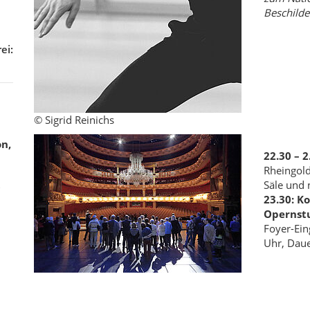
Beschilde
ei:
© Sigrid Reinichs
n,
22.30 – 
Rheingold
Säle und 
23.30: K
Opernst
Foyer-Ein
Uhr, Daue