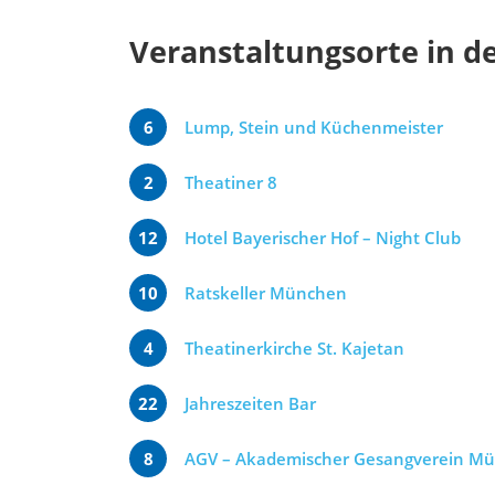
Veranstaltungsorte in d
6
Lump, Stein und Küchenmeister
2
Theatiner 8
12
Hotel Bayerischer Hof – Night Club
10
Ratskeller München
4
Theatinerkirche St. Kajetan
22
Jahreszeiten Bar
8
AGV – Akademischer Gesangverein M