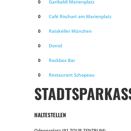
0
Garibaldi Marienplatz
0
Café Rischart am Marienplatz
0
Ratskeller München
0
Donisl
0
Rockbox Bar
0
Restaurant Schapeau
STADTSPARKAS
HALTESTELLEN
Odeonsplatz
(91 TOUR ZENTRUM)