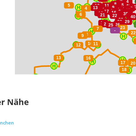
er Nähe
ünchen