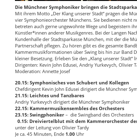
Die Münchner Symphoniker bringen die Stadtsparka
Mit ihrem Motto „Der Klang unserer Stadt“ prägen die Mü
vier Symphonieorchester Münchens. Sie bedienen nicht nu
betreten auch gerne ungewohnte Wege und begeistern ih
Künstler*innen anderer Musikgenres. Bei der Langen Nacht
Kundenhalle der Stadtsparkasse München, mit der die Mü
Partnerschaft pflegen. Zu hören gibt es die gesamte Band
Kammermusikformationen über Swing bis hin zur Band Dr
kleiner Besetzung. Erleben Sie den „Klang unserer Stadt“ 
Dirigenten: Kevin John Edusei, Andriy Yurkevych, Olivier 
Moderation: Annette Josef
20.15:
Symphonisches von Schubert und Kollegen
Chefdirigent Kevin John Edusei dirigiert die Münchner S
21.15:
Leichtes und Tanzbares
Andriy Yurkevych dirigiert die Münchner Symphoniker
22.15:
Kammermusikensembles des Orchesters
23.15:
Swingphoniker
– die Swingband des Orchesters
0.15:
Dreiviertelblut mit dem Kammerorchester d
unter der Leitung von Olivier Tardy
Je ca. 45 Minuten, Ende
1.00
Uhr