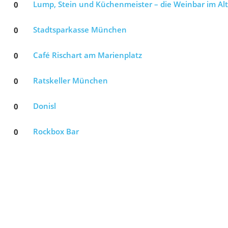
0
Lump, Stein und Küchenmeister – die Weinbar im Al
0
Stadtsparkasse München
0
Café Rischart am Marienplatz
0
Ratskeller München
0
Donisl
0
Rockbox Bar