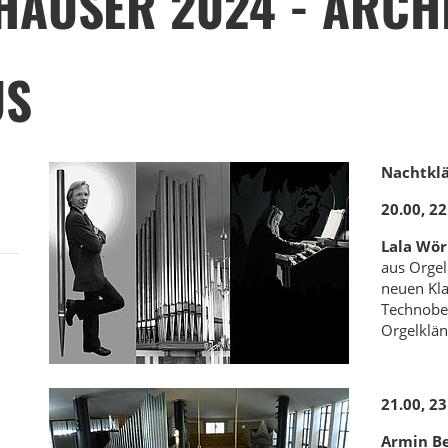
HÄUSER 2024 - ARCH
US
Nachtkl
20.00, 22
Lala Wö
aus Orgel
neuen Kl
Technobea
Orgelklän
21.00, 23
Armin B