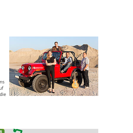
uns
uf
die