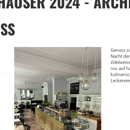
HÄUSER 2024 - ARCH
ISS
Genuss zu
Nacht der
Edelweiss
nur auf 
kulinari
Leckereie