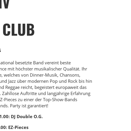
IV
 CLUB
S
national besetzte Band vereint beste
ce mit höchster musikalischer Qualität. Ihr
e, welches von Dinner-Musik, Chansons,
und Jazz über modernen Pop und Rock bis hin
nd Reggae reicht, begeistert europaweit das
 Zahllose Auftritte und langjährige Erfahrung
Z-Pieces zu einer der Top-Show-Bands
ds. Party ist garantiert!
1.00:
DJ Double O.G.
.00:
EZ-Pieces