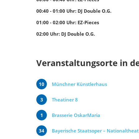
00:40 - 01:00
Uhr
:
DJ Double O.G.
01:00 - 02:00
Uhr
:
EZ-Pieces
02:00
Uhr
:
DJ Double O.G.
Veranstaltungsorte in d
10
Münchner Künstlerhaus
3
Theatiner 8
1
Brasserie OskarMaria
34
Bayerische Staatsoper – Nationaltheat