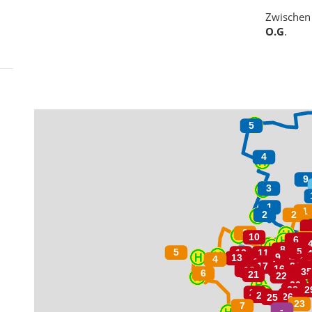
Zwischen
O.G
.