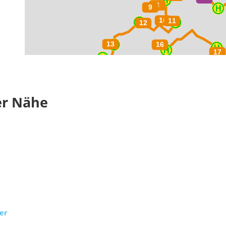
er Nähe
er