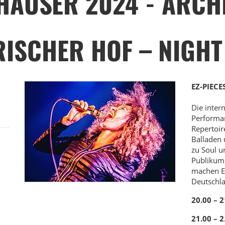
HÄUSER 2024 - ARCH
RISCHER HOF – NIGHT
EZ-PIECE
Die inter
Performan
Repertoir
Balladen 
zu Soul u
Publikum.
machen E
Deutschlan
20.00 – 2
21.00 – 2