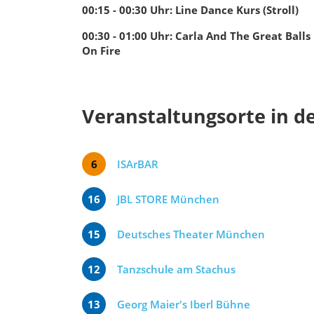
00:15 - 00:30
Uhr
:
Line Dance Kurs (Stroll)
00:30 - 01:00
Uhr
:
Carla And The Great Balls
On Fire
Veranstaltungsorte in d
6
ISArBAR
16
JBL STORE München
15
Deutsches Theater München
12
Tanzschule am Stachus
13
Georg Maier's Iberl Bühne