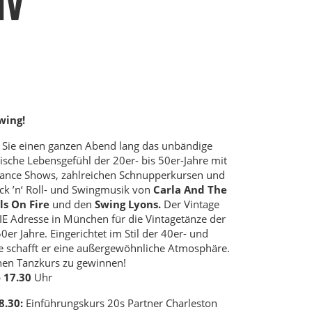
IV
wing!
Sie einen ganzen Abend lang das unbändige
sche Lebensgefühl der 20er- bis 50er-Jahre mit
Dance Shows, zahlreichen Schnupperkursen und
ck ’n‘ Roll- und Swingmusik von
Carla And The
ls On Fire
und den
Swing Lyons.
Der Vintage
DIE Adresse in München für die Vintagetänze der
0er Jahre. Eingerichtet im Stil der 40er- und
e schafft er eine außergewöhnliche Atmosphäre.
inen Tanzkurs zu gewinnen!
b
17.30
Uhr
8.30:
Einführungskurs 20s Partner Charleston