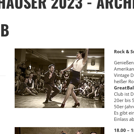
HÄUSER 2023 - ARCH
UB
Rock & S
Genießen 
Amerikani
Vintage 
heißer Ro
Great
Bal
Club ist 
20er bis 5
50er-Jahr
Es gibt e
Einlass a
18.00 – 1