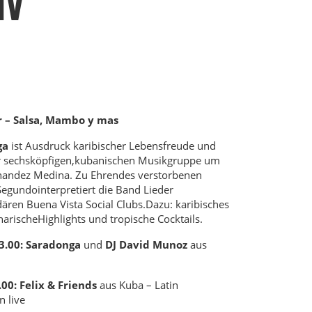
IV
 – Salsa, Mambo y mas
ga
ist Ausdruck karibischer Lebensfreude und
 sechsköpfigen,
kubanischen Musikgruppe um
nandez Medina. Zu Ehren
des verstorbenen
Segundo
interpretiert die Band Lieder
ären Buena Vista Social Clubs.
Dazu: karibisches
inarische
Highlights und tropische Cocktails.
3.00:
Saradonga
und
DJ David Munoz
aus
.00:
Felix & Friends
aus Kuba – Latin
n live