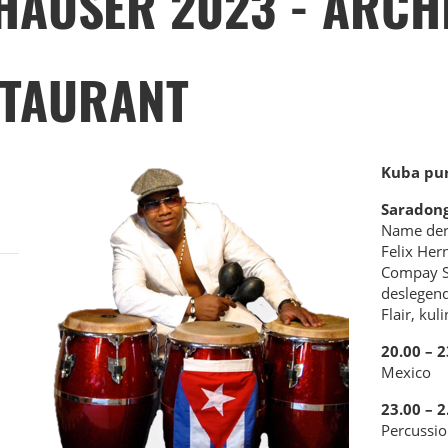
HÄUSER 2023 - ARCH
STAURANT
Kuba pur
Saradon
Name der
Felix Her
Compay 
des
legend
Flair, kul
20.00 – 2
Mexico
23.00 – 2
Percussio