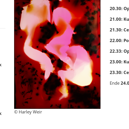
20.30: O
21.00: K
21.30: C
22.00: P
22.33: O
23.00: K
k
23.30: 
Ende
24.
© Harley Weir
k