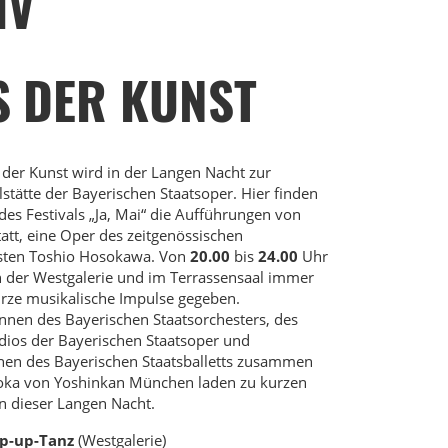
IV
S DER KUNST
der Kunst wird in der Langen Nacht zur
lstätte der Bayerischen Staatsoper. Hier finden
es Festivals „Ja, Mai“ die Aufführungen von
tatt, eine Oper des zeitgenössischen
ten Toshio Hosokawa. Von
20.00
bis
24.00
Uhr
 der Westgalerie und im Terrassensaal immer
rze musikalische Impulse gegeben.
innen des Bayerischen Staatsorchesters, des
ios der Bayerischen Staatsoper und
nen des Bayerischen Staatsballetts zusammen
doka von Yoshinkan München laden zu kurzen
n dieser Langen Nacht.
op-up-Tanz
(Westgalerie)