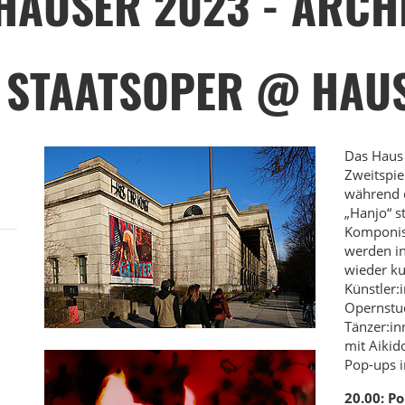
HÄUSER 2023 - ARCH
 STAATSOPER @ HAU
Das Haus 
Zweitspie
während d
„Hanjo“ s
Komponis
werden in
wieder ku
Künstler:
Opernstud
Tänzer:in
mit Aiki
Pop-ups i
20.00: P