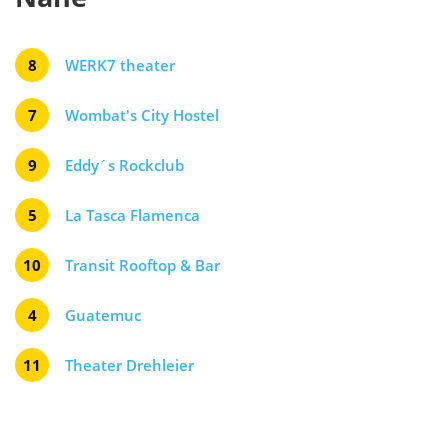
8
WERK7 theater
7
Wombat's City Hostel
9
Eddy´s Rockclub
5
La Tasca Flamenca
10
Transit Rooftop & Bar
4
Guatemuc
11
Theater Drehleier