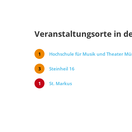
Veranstaltungsorte in d
1
Hochschule für Musik und Theater M
3
Steinheil 16
1
St. Markus