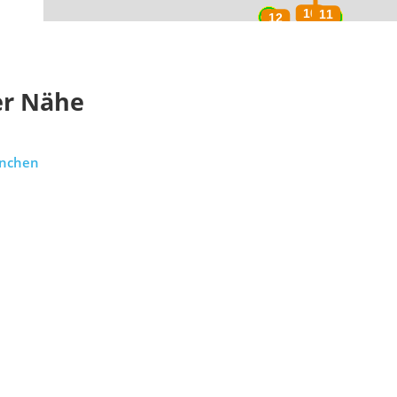
er Nähe
ünchen