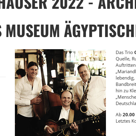
HÄUSER 2022 - ARCH
S MUSEUM ÄGYPTISCH
Das Trio
Quelle, R
Auftritte
„Mariandl
lebendig,
Bandbreit
hin zu Kl
„Menschen
Deutschla
Ab
20.00
Letztes 