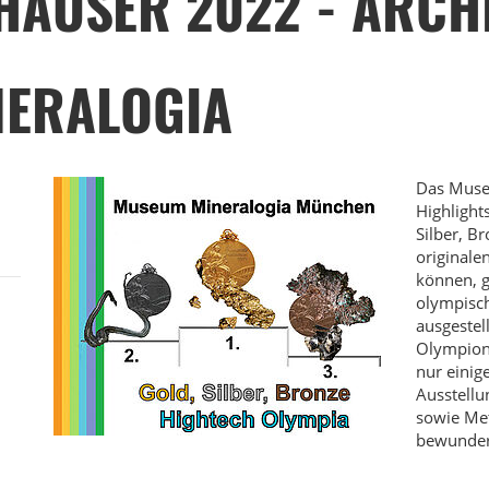
HÄUSER 2022 - ARCH
NERALOGIA
Das Muse
Highlight
Silber, B
original
können, g
olympisch
ausgestel
Olympioni
nur einig
Ausstellu
sowie Met
bewunder