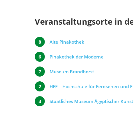
Veranstaltungsorte in d
8
Alte Pinakothek
6
Pinakothek der Moderne
7
Museum Brandhorst
2
HFF – Hochschule für Fernsehen und 
3
Staatliches Museum Ägyptischer Kuns