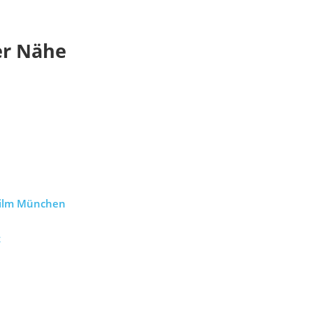
er Nähe
Film München
t