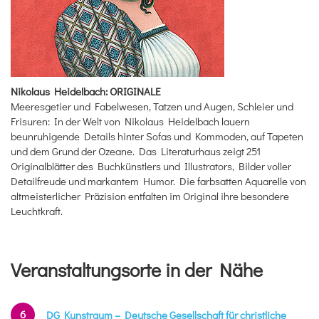
Nikolaus Heidelbach: ORIGINALE
Meeresgetier und Fabelwesen, Tatzen und Augen, Schleier und
Frisuren: In der Welt von Nikolaus Heidelbach lauern
beunruhigende Details hinter Sofas und Kommoden, auf Tapeten
und dem Grund der Ozeane. Das Literaturhaus zeigt 251
Originalblätter des Buchkünstlers und Illustrators, Bilder voller
Detailfreude und markantem Humor. Die farbsatten Aquarelle von
altmeisterlicher Präzision entfalten im Original ihre besondere
Leuchtkraft.
Veranstaltungsorte in der Nähe
6
DG Kunstraum – Deutsche Gesellschaft für christliche