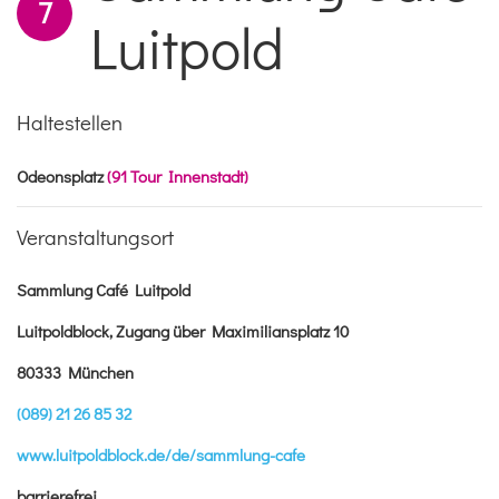
7
Luitpold
Haltestellen
Odeonsplatz
(91 Tour Innenstadt)
Veranstaltungsort
Sammlung Café Luitpold
Luitpoldblock, Zugang über Maximiliansplatz 10
80333 München
(089) 21 26 85 32
www.luitpoldblock.de/de/sammlung-cafe
barrierefrei