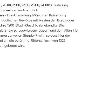
0, 20.00, 21.00, 22.00, 23.00, 24.00:
Ausstellung
Kaiserburg im Alten Hof
ten - Die Ausstellung Münchner Kaiserburg
 im gotischen Gewölbe mit Resten der Burgmauer
hre 1200 (Stadt-)Geschichte lebendig. Die
ale Show zu Ludwig dem Bayern und dem Alten Hof
mmer zur vollen Stunde (7 min), so dass hier der
nd um die berühmte Ritterschlacht von 1322
 eingebettet wird.