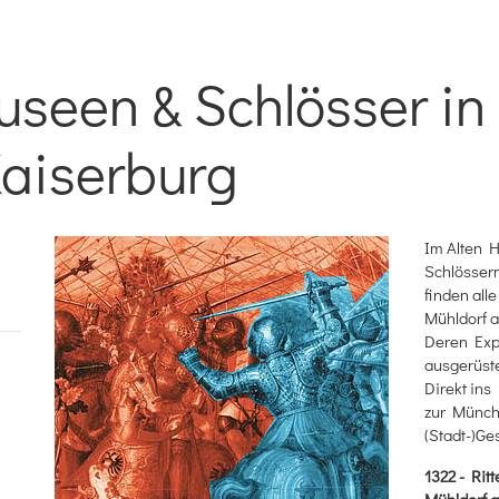
useen & Schlösser i
aiserburg
Im Alten H
Schlössern
finden all
Mühldorf a
Deren Expe
ausgerüst
Direkt ins
zur Münchn
(Stadt-)Ge
1322 - Ri
Mühldorf a