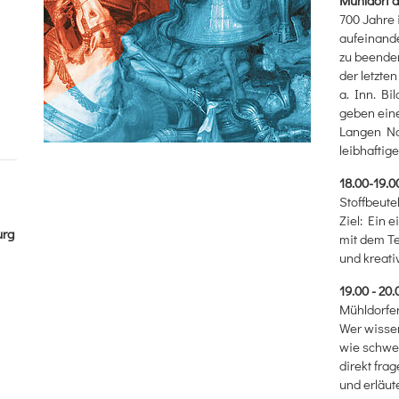
700 Jahre 
aufeinande
zu beende
der letzte
a. Inn. Bi
geben eine
Langen Na
leibhaftig
18.00-19.0
Stoffbeute
Ziel: Ein 
urg
mit dem T
und kreati
19.00 - 20.
Mühldorfe
Wer wissen
wie schwer
direkt fra
und erläute