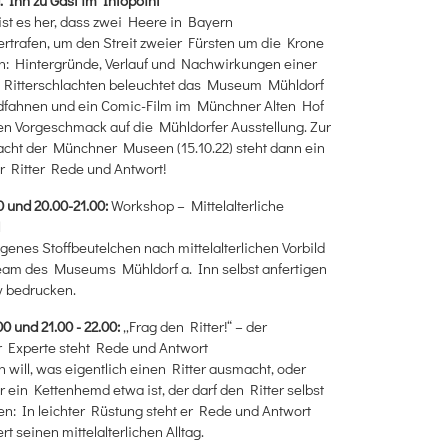
ist es her, dass zwei Heere in Bayern
rtrafen, um den Streit zweier Fürsten um die Krone
n: Hintergründe, Verlauf und Nachwirkungen einer
n Ritterschlachten beleuchtet das Museum Mühldorf
ldfahnen und ein Comic-Film im Münchner Alten Hof
n Vorgeschmack auf die Mühldorfer Ausstellung. Zur
cht der Münchner Museen (15.10.22) steht dann ein
er Ritter Rede und Antwort!
0 und 20.00-21.00:
Workshop – Mittelalterliche
l
eigenes Stoffbeutelchen nach mittelalterlichen Vorbild
eam des Museums Mühldorf a. Inn selbst anfertigen
v bedrucken.
00 und 21.00 - 22.00:
„Frag den Ritter!“ – der
r Experte steht Rede und Antwort
 will, was eigentlich einen Ritter ausmacht, oder
 ein Kettenhemd etwa ist, der darf den Ritter selbst
gen: In leichter Rüstung steht er Rede und Antwort
rt seinen mittelalterlichen Alltag.