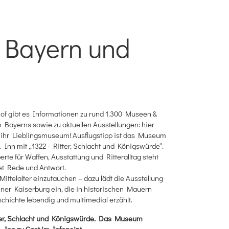
n Bayern und
of gibt es Informationen zu rund 1.300 Museen &
 Bayerns sowie zu aktuellen Ausstellungen: hier
e ihr Lieblingsmuseum! Ausflugstipp ist das Museum
. Inn mit „1322 - Ritter, Schlacht und Königswürde“.
rte für Waffen, Ausstattung und Ritteralltag steht
et Rede und Antwort.
 Mittelalter einzutauchen – dazu lädt die Ausstellung
er Kaiserburg ein, die in historischen Mauern
schichte lebendig und multimedial erzählt.
tter, Schlacht und Königswürde. Das Museum
. Inn zu Gast im Infopoint