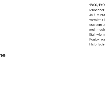
18.00, 19.0
Münchner 
Je 7 Minu
vermittelt
aus dem Ja
multimedi
läuft wie i
Kontext ru
historisch
he