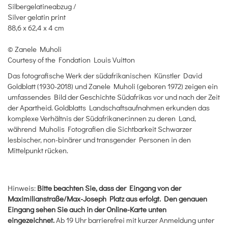
Silbergelatineabzug /
Silver gelatin print
88,6 x 62,4 x 4 cm
© Zanele Muholi
Courtesy of the Fondation Louis Vuitton
Das fotografische Werk der südafrikanischen Künstler David
Goldblatt (1930-2018) und Zanele Muholi (geboren 1972) zeigen ein
umfassendes Bild der Geschichte Südafrikas vor und nach der Zeit
der Apartheid. Goldblatts Landschaftsaufnahmen erkunden das
komplexe Verhältnis der Südafrikaner:innen zu deren Land,
während Muholis Fotografien die Sichtbarkeit Schwarzer
lesbischer, non-binärer und transgender Personen in den
Mittelpunkt rücken.
Hinweis:
Bitte beachten Sie, dass der Eingang von der
Maximilianstraße/Max-Joseph Platz aus erfolgt. Den genauen
Eingang sehen Sie auch in der Online-Karte unten
eingezeichnet.
Ab 19 Uhr barrierefrei mit kurzer Anmeldung unter