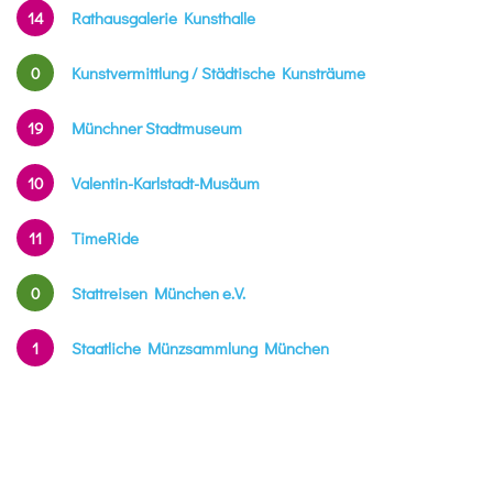
14
Rathausgalerie Kunsthalle
0
Kunstvermittlung / Städtische Kunsträume
19
Münchner Stadtmuseum
10
Valentin-Karlstadt-Musäum
11
TimeRide
0
Stattreisen München e.V.
1
Staatliche Münzsammlung München