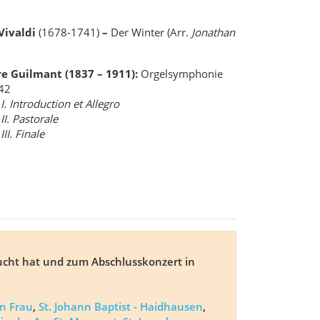
Vivaldi
(1678-1741)
–
Der Winter (Arr.
Jonathan
e Guilmant (1837 – 1911):
Orgelsymphonie
 42
I. Introduction et Allegro
II. Pastorale
III. Finale
ucht hat und zum Abschlusskonzert in
n Frau
,
St. Johann Baptist - Haidhausen
,