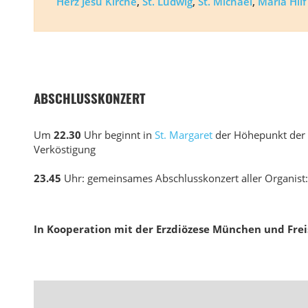
Herz Jesu Kirche
,
St. Ludwig
,
St. Michael
,
Maria Hilf
ABSCHLUSSKONZERT
Um
22.30
Uhr beginnt in
St. Margaret
der Höhepunkt der O
Verköstigung
23.45
Uhr: gemeinsames Abschlusskonzert aller Organist
In Kooperation mit der Erzdiözese München und Fre