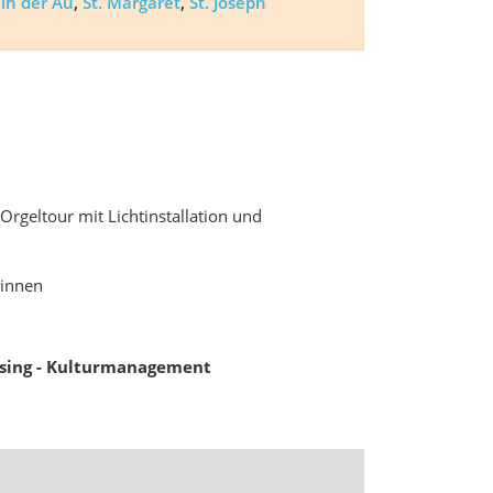
 in der Au
,
St. Margaret
,
St. Joseph
rgeltour mit Lichtinstallation und
:innen
ising - Kulturmanagement