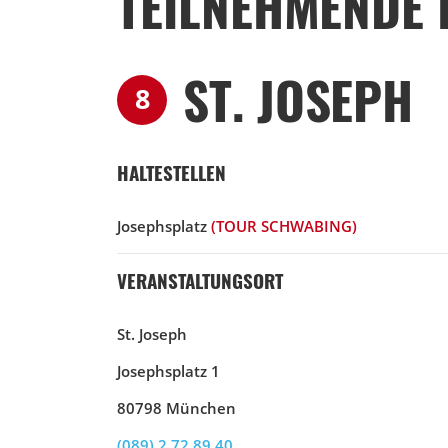
TEILNEHMENDE 
ST. JOSEPH
8
HALTESTELLEN
Josephsplatz
(TOUR SCHWABING)
VERANSTALTUNGSORT
St. Joseph
Josephsplatz 1
80798 München
(089) 2 72 89 40