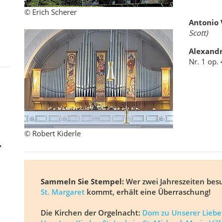
© Erich Scherer
Antonio 
Scott)
Alexandr
Nr. 1 op.
© Robert Kiderle
"
Sammeln Sie Stempel:
Wer zwei Jahreszeiten bes
St. Margaret
kommt, erhält eine Überraschung!
Die Kirchen der Orgelnacht:
Dom zu Unserer Liebe