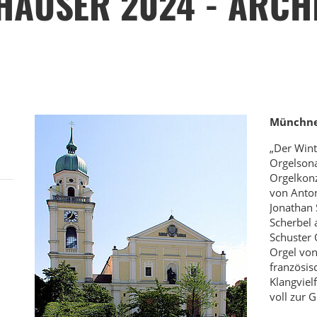
HÄUSER 2024 - ARCH
Münchne
„Der Wint
Orgelsona
Orgelkonz
von Anton
Jonathan 
Scherbel 
Schuster 
Orgel von
französi
Klangviel
voll zur G