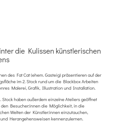
hinter die Kulissen künstlerischen
ens
nnen des Fat Cat (ehem. Gasteig) präsentieren auf der
gsfläche im 2. Stock rund um die Blackbox Arbeiten
res Malerei, Grafik, Illustration und Installation.
3. Stock haben außerdem einzelne Ateliers geöffnet
 den Besucher:innen die Möglichkeit, in die
chen Welten der Künstler:innen einzutauchen,
 und Herangehensweisen kennenzulernen.