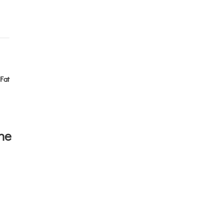
Fat
he