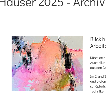
äuser 2025 - Archiv
Blick 
Arbeit
Künstler:i
Ausstellun
aus den Gen
Im 2. und 
und bieten
schöpferis
Techniken