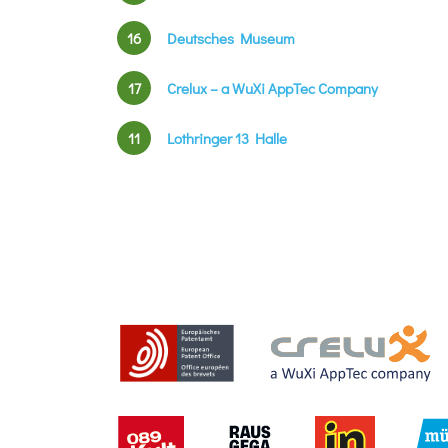
16
Deutsches Museum
17
Crelux – a WuXi AppTec Company
11
Lothringer 13 Halle