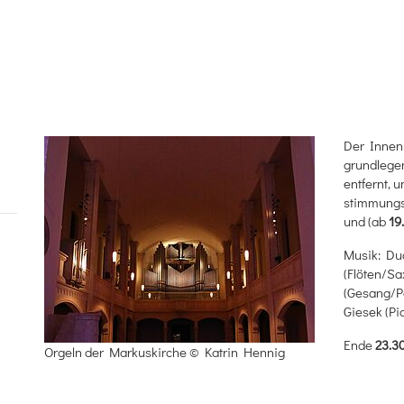
Der Innen
grundlegen
entfernt, 
stimmungs
und (ab
19
Musik: Du
(Flöten/S
(Gesang/Pe
Giesek (Pi
Ende
23.3
Orgeln der Markuskirche © Katrin Hennig