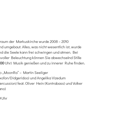
raum der Markuskirche wurde 2008 – 2010
d umgebaut. Alles, was nicht wesentlich ist, wurde
und die Seele kann frei schwingen und atmen. Bei
voller Beleuchtung können Sie abwechselnd Stille
.00
Uhr) Musik genießen und zu innerer Ruhe finden.
o „MoonRa“ – Martin Seeliger
axofon/Didgeridoo) und Angelika Vizedum
rcussion) feat. Oliver Hein (Kontrabass) und Volker
ano)
0
Uhr