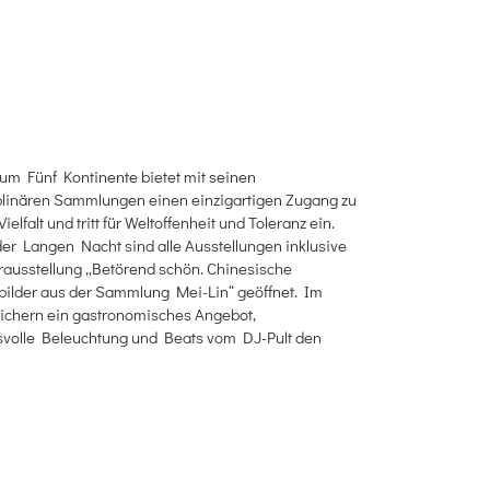
m Fünf Kontinente bietet mit seinen
plinären Sammlungen einen einzigartigen Zugang zu
 Vielfalt und tritt für Weltoffenheit und Toleranz ein.
r Langen Nacht sind alle Ausstellungen inklusive
ausstellung „Betörend schön. Chinesische
bilder aus der Sammlung Mei-Lin“ geöffnet. Im
ichern ein gastronomisches Angebot,
volle Beleuchtung und Beats vom DJ-Pult den