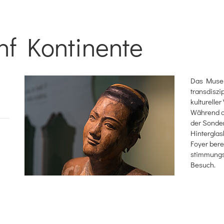
f Kontinente
Das Museu
transdiszi
kultureller
Während de
der Sonder
Hinterglas
Foyer bere
stimmungs
Besuch.