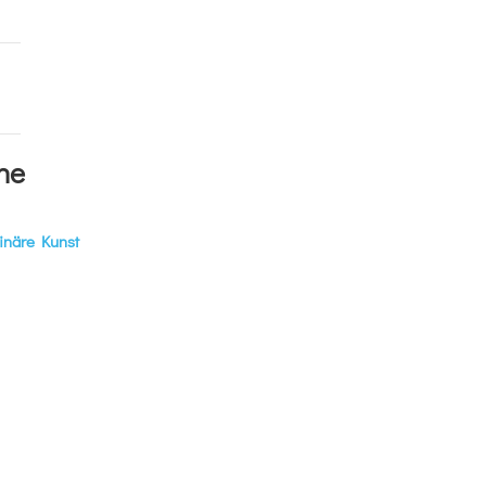
he
linäre Kunst