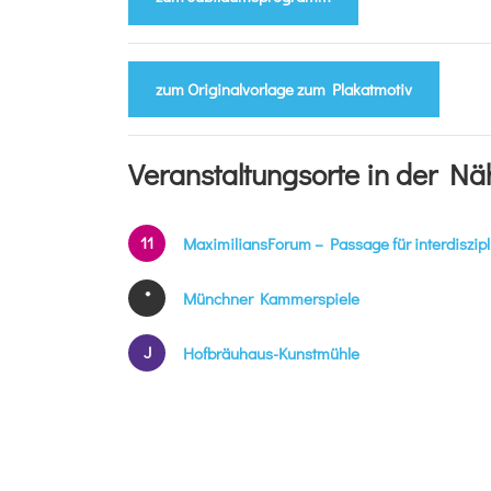
zum Originalvorlage zum Plakatmotiv
Veranstaltungsorte in der Nä
11
MaximiliansForum – Passage für interdiszip
*
Münchner Kammerspiele
J
Hofbräuhaus-Kunstmühle