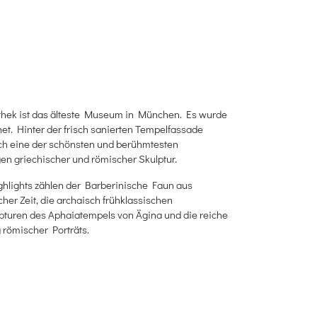
thek ist das älteste Museum in München. Es wurde
net. Hinter der frisch sanierten Tempelfassade
ich eine der schönsten und berühmtesten
n griechischer und römischer Skulptur.
hlights zählen der Barberinische Faun aus
scher Zeit, die archaisch frühklassischen
pturen des Aphaiatempels von Ägina und die reiche
römischer Porträts.