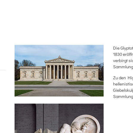
Die Glypto
1830 eröff
verbirgt s
Sammlunge
Zu den Hig
hellenisti
Giebelskul
Sammlung 