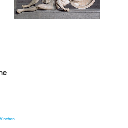
he
 München