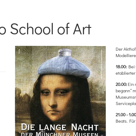
o School of Art
Der Akthof
Modelliere
18.00:
Bei 
etablierte
20.00:
Ein 
begann“ mi
Museumsna
Servicepla
21.00 - 1.0
Beats. Für