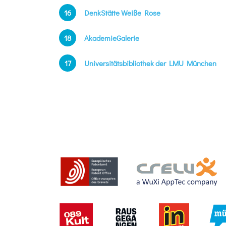
16
DenkStätte Weiße Rose
18
AkademieGalerie
17
Universitätsbibliothek der LMU München