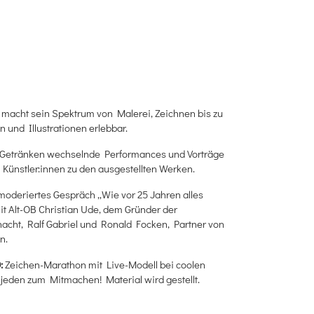
 macht sein Spektrum von Malerei, Zeichnen bis zu
n und Illustrationen erlebbar.
Getränken wechselnde Performances und Vorträge
r Künstler:innen zu den ausgestellten Werken.
moderiertes Gespräch „Wie vor 25 Jahren alles
t Alt-OB Christian Ude, dem Gründer der
cht, Ralf Gabriel und Ronald Focken, Partner von
n.
0:
Zeichen-Marathon mit Live-Modell bei coolen
 jeden zum Mitmachen! Material wird gestellt.