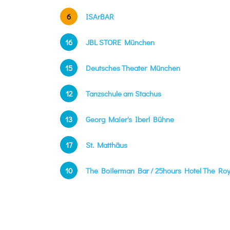
6
ISArBAR
16
JBL STORE München
15
Deutsches Theater München
12
Tanzschule am Stachus
13
Georg Maier's Iberl Bühne
17
St. Matthäus
10
The Boilerman Bar / 25hours Hotel The Roy