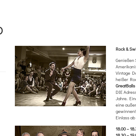
b
Rock & Sw
Genießen 
Amerikanis
Vintage D
heißer Roc
Great
Balls
DIE Adress
Jahre. Ein
eine außer
gewinnen!
Einlass ab
18.00 – 18
18.30 – 19