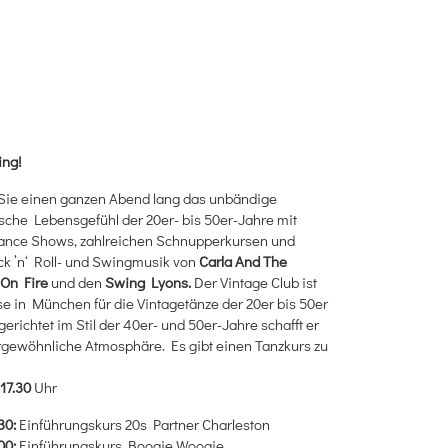
ing!
Sie einen ganzen Abend lang das unbändige
che Lebensgefühl der 20er- bis 50er-Jahre mit
ance Shows, zahlreichen Schnupperkursen und
k ’n‘ Roll- und Swingmusik von
Carla And The
 On Fire
und den
Swing Lyons.
Der Vintage Club ist
e in München für die Vintagetänze der 20er bis 50er
gerichtet im Stil der 40er- und 50er-Jahre schafft er
gewöhnliche Atmosphäre. Es gibt einen Tanzkurs zu
17.30
Uhr
.30:
Einführungskurs 20s Partner Charleston
.00:
Einführungskurs Boogie Woogie