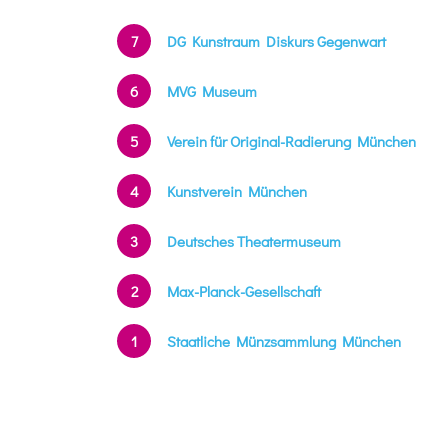
7
DG Kunstraum Diskurs Gegenwart
6
MVG Museum
5
Verein für Original-Radierung München
4
Kunstverein München
3
Deutsches Theatermuseum
2
Max-Planck-Gesellschaft
1
Staatliche Münzsammlung München