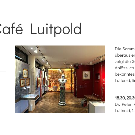
afé Luitpold
Die Sammlu
überaus e
zeigt die 
Anlässlich
bekanntes
Luitpold, 
18.30, 20.3
Dr. Peter
Luitpold, 1