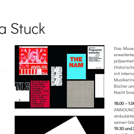
a Stuck
Das Museum
erweiterte
präsentier
Historisc
mit intern
Musiker:i
Bücher und
Nacht Sna
18.00 – 1.0
ANNOUNCEM
ambulante
seinen Gäs
19.30 und 