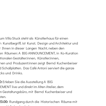
 Villa Stuck steht als Künstlerhaus für einen
n Kunstbegriff, ist Kunst, Design und Architektur und
t Ihnen in dieser Langen Nacht, neben den
hen Räumen: A BIG ANNOUNCEMENT, in Ko-Kuration
ationalen Gestalter:innen, Künstler:innen,
nnen und Produzent:innen zeigt Bernd Kuchenbeiser
 Schallplatten. Das Café Antoní serviert die ganze
cks und Drinks.
0:
Erleben Sie die Ausstellung A BIG
ENT live und direkt im Alten Atelier, dem
n Gestaltungsbüro, mit Bernd Kuchenbeiser und
ten.
23.00:
Rundgang durch die Historischen Räume mit