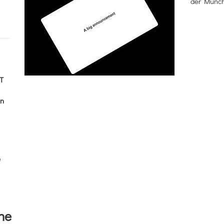
der Münch
T
en
e
he