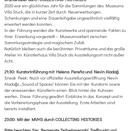
2020 war ein glückliches Jahr für die Sammlungen des Museums
Villa Stuck, die in kurzer Zeit durch Neuerwerbungen,
Schenkungen und eine Dauerleihgabe ungewöhnlich vielfältig
erweitert werden konnten.
In der Führung werden die Kunstwerke und spannende Fakten zu
ihrer Erwerbung vorgestellt – Museumsarbeit zwischen
Sammlungsstrategie und magischem Zufall.
Natürlich bleiben auch die berühmten Privaträume und das große
Atelier im Künstlerhaus Villa Stuck als Ausstellungsort nicht außer
Acht.
21:30: Kuratorinführung mit Helena Pereña und Nevin Aladağ
Sneak Peek: Noch vor offizieller Ausstellungseröffnung Nevin
Aladağs „Sound of Spaces" können Sie mit der Kuratorin sowie
der anwesenden Künstlerin einen Blick hinter die Kulissen
werfen. Diese Führung gewährt Einblicke in das Konzept und in
die Vorbereitungsphase der Ausstellung. Erste Arbeiten sind
bereits installiert.
23:00: Mit der MVHS durch COLLECTING HISTORIES
Bitte beachten Sie: Begrenzte Teilnehmerzahl, Treffpunkt und