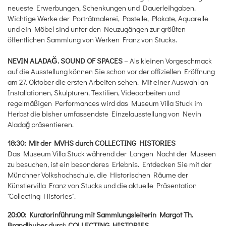
neueste Erwerbungen, Schenkungen und Dauerleihgaben.
Wichtige Werke der Porträtmalerei, Pastelle, Plakate, Aquarelle
und ein Möbel sind unter den Neuzugängen zur größten
öffentlichen Sammlung von Werken Franz von Stucks.
NEVIN ALADAĞ. SOUND OF SPACES
– Als kleinen Vorgeschmack
auf die Ausstellung können Sie schon vor der offiziellen Eröffnung
am 27. Oktober die ersten Arbeiten sehen. Mit einer Auswahl an
Installationen, Skulpturen, Textilien, Videoarbeiten und
regelmäßigen Performances wird das Museum Villa Stuck im
Herbst die bisher umfassendste Einzelausstellung von Nevin
Aladağ präsentieren.
18:30: Mit der MVHS durch COLLECTING HISTORIES
Das Museum Villa Stuck während der Langen Nacht der Museen
zu besuchen, ist ein besonderes Erlebnis. Entdecken Sie mit der
Münchner Volkshochschule. die Historischen Räume der
Künstlervilla Franz von Stucks und die aktuelle Präsentation
"Collecting Histories".
20:00: Kuratorinführung mit Sammlungsleiterin Margot Th.
Brandlhuber durc
h
COLLECTING HISTORIES