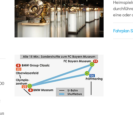
Heimspiels
durchführe
eine oder
Fahrplan S
900
z
äus