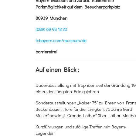
Bayern Museum und zurück. Kostenfreie
Parkmöglichkeit auf dem Besucherparkplatz
80939 München
(089) 69 93 12 22
fcbayern.com/museum/de
barrierefrei
Auf einen Blick :
Dauerausstellung mit Trophäen seit der Gründung 1
bis zu den jüngsten Erfolgsjahren
Sonderausstellungen „Kaiser 75“ zu Ehren von Fran
Beckenbauer, „Tore für die Ewigkeit. 75 Jahre Gerd
Müller“ sowie „Il Grande Lothar“ über Lothar Matth
Kurzführungen und zufällige Treffen mit Bayern-
Legenden