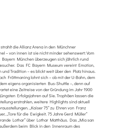
strahlt die Allianz Arena in den Münchner
l – von innen ist sie nicht minder sehenswert: Vom
 Bayern München überzeugen sich jährlich rund
esucher. Das FC Bayern Museum vereint Emotion,
n und Tradition – es blickt weit über den Platz hinaus.
ch Fröttmaning lohnt sich – ob mit der U-Bahn, dem
em eigens organisierten Bus-Shuttle –, denn auf
artet eine Zeitreise von der Gründung im Jahr 1900
 jüngsten Erfolgsjahren auf Sie. Trophäen lassen die
ellung erstrahlen, weitere Highlights sind aktuell
rausstellungen. „Kaiser 75“ zu Ehren von Franz
r, „Tore für die Ewigkeit. 75 Jahre Gerd Müller“
Grande Lothar“ über Lothar Matthäus. Das „Mia san
 außerdem beim Blick in den Innenraum des