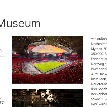
 Museum
Von außen 
Nachthimme
Mythos FC
n)
350.000 B
Faszinatio
Der Weg na
PKW oder d
3.050 m² w
bis zu den
Dauerausst
drei Sonde
Beckenbaue
t
sowie „Il 
 FC
mia“ wird