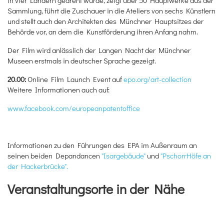
in vier Ländern gedreht wurde, zeigt über 50 Hauptwerke aus der
Sammlung, führt die Zuschauer in die Ateliers von sechs Künstlern
und stellt auch den Architekten des Münchner Hauptsitzes der
Behörde vor, an dem die Kunstförderung ihren Anfang nahm.
Der Film wird anlässlich der Langen Nacht der Münchner
Museen erstmals in deutscher Sprache gezeigt.
20.00:
Online Film Launch Event auf
epo.org/art-collection
Weitere Informationen auch auf:
www.facebook.com/europeanpatentoffice
Informationen zu den Führungen des EPA im Außenraum an
seinen beiden Depandancen
"Isargebäude"
und
"PschorrHöfe an
der Hackerbrücke".
Veranstaltungsorte in der Nähe