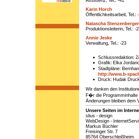
Assistenz, Tel.: -41
Karin Horch
Öffentlichkeitsarbeit, Tel.: 
Natascha Stenzenberger
Produktionsleiterin, Tel.: -
Annie Jeske
Verwaltung, Tel.: -23
Schlussredaktion: Z
Grafik: Elka Jorda
Stadtpläne: Bernhar
http://www.b-spac
Druck: Hudak Druck
Wir danken den Institution
F�r die Programminhalte si
Änderungen bleiben dem Ve
Unsere Seiten im Interne
slius - design
WebDesign - InternetServ
Markus Büchler
Freisinger Str. 7
85764 Oberschleißheim