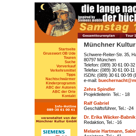
Münchner Kultu
Startseite
Grusswort OB Ude
Schwere-Reiter-Str. 35, H
Touren
80797 München
Suche
Telefon: (089) 30 61 00-32
Vorverkauf
Telefax: (089) 30 61 00-11
Verkehrsmittel
Tipps
ISDN: (089) 30 61 00-99 
Nachtschwärmer
e-mail:
buechernacht@m
Kinderprogramm
ABC der Autoren
Zehra Spindler
ABC der Orte
Projektleiterin Tel.: - 18
Kontakt
Ralf Gabriel
Geschäftsführer, Tel.: -24
Dr. Erika Wäcker-Babnik
Redaktion, Tel.: -16
Melanie Hartmann
,
Sabi