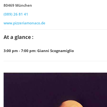
80469 München
(089) 26 81 41
www.pizzeriamonaco.de
At a glance :
3:00 pm - 7:00 pm
:
Gianni Scognamiglio