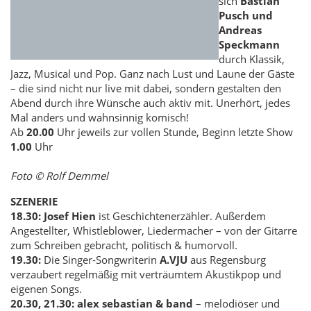
sich
Bastian
Pusch und
Andreas
Speckmann
durch Klassik,
Jazz, Musical und Pop. Ganz nach Lust und Laune der Gäste
– die sind nicht nur live mit dabei, sondern gestalten den
Abend durch ihre Wünsche auch aktiv mit. Unerhört, jedes
Mal anders und wahnsinnig komisch!
Ab
20.00
Uhr jeweils zur vollen Stunde, Beginn letzte Show
1.00
Uhr
Foto © Rolf Demmel
SZENERIE
18.30:
Josef Hien
ist Geschichtenerzähler. Außerdem
Angestellter, Whistleblower, Liedermacher – von der Gitarre
zum Schreiben gebracht, politisch & humorvoll.
19.30:
Die Singer-Songwriterin
A.VJU
aus Regensburg
verzaubert regelmäßig mit verträumtem Akustikpop und
eigenen Songs.
20.30, 21.30:
alex sebastian & band
– melodiöser und