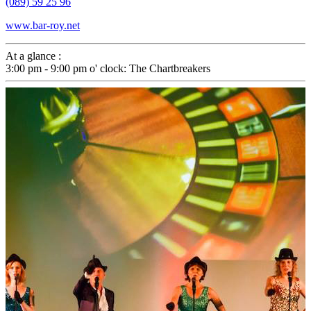
(089) 59 25 96
www.bar-roy.net
At a glance :
3:00 pm - 9:00 pm
o' clock
:
The Chartbreakers