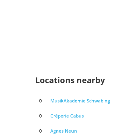
Locations nearby
0
MusikAkademie Schwabing
0
Crêperie Cabus
0
Agnes Neun