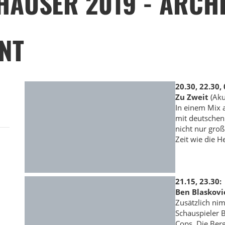
HÄUSER 2019 - ARCH
NT
20.30, 22.30, 
Zu Zweit
(Aku
In einem Mix 
mit deutschen
nicht nur gro
Zeit wie die 
21.15, 23.30:
Ben Blaskovi
Zusätzlich ni
Schauspieler 
Cops, Die Berg