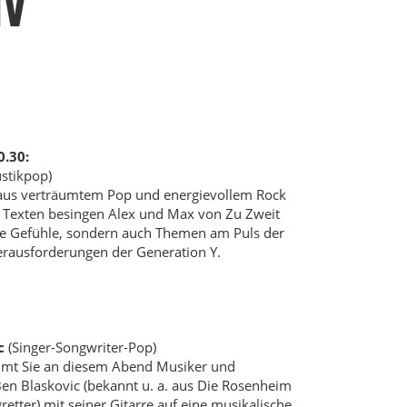
IV
0.30:
stikpop)
aus verträumtem Pop und energievollem Rock
 Texten besingen Alex und Max von Zu Zweit
ße Gefühle, sondern auch Themen am Puls der
Herausforderungen der Generation Y.
c
(Singer-Songwriter-Pop)
mmt Sie an diesem Abend Musiker und
Ben Blaskovic (bekannt u. a. aus Die Rosenheim
retter) mit seiner Gitarre auf eine musikalische