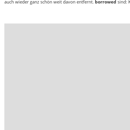
auch wieder ganz schön weit davon entfernt.
borrowed
sind: 