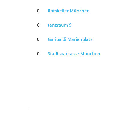
0
Ratskeller München
0
tanzraum 9
0
Garibaldi Marienplatz
0
Stadtsparkasse München