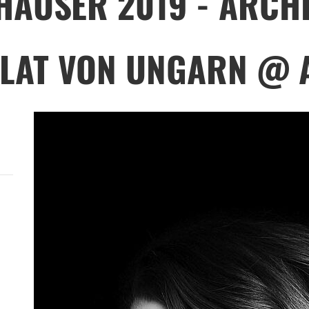
HÄUSER 2019 - ARCH
AT VON UNGARN @ A