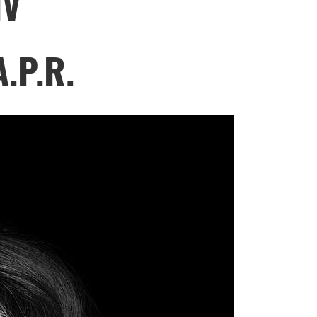
IV
.P.R.